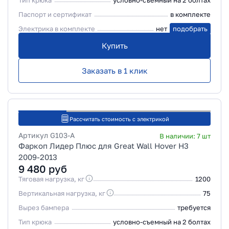
Тип крюка
условно-съемный на 2 болтах
Паспорт и сертификат
в комплекте
Электрика в комплекте
нет
подобрать
Купить
Заказать в 1 клик
Рассчитать стоимость с электрикой
Артикул
G103-A
В наличии:
7
шт
Фаркоп Лидер Плюс для Great Wall Hover H3
2009-2013
9 480
руб
Тяговая нагрузка, кг
1200
Вертикальная нагрузка, кг
75
Вырез бампера
требуется
Тип крюка
условно-съемный на 2 болтах