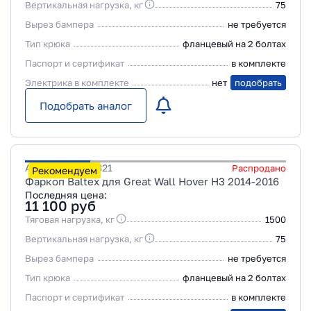
Вертикальная нагрузка, кг
75
Вырез бампера
не требуется
Тип крюка
фланцевый на 2 болтах
Паспорт и сертификат
в комплекте
Электрика в комплекте
нет
подобрать
Подобрать аналог
Артикул
28198321
Распродано
Рекомендуем
Фаркоп Baltex для Great Wall Hover H3 2014-2016
Последняя цена:
11 100
руб
Тяговая нагрузка, кг
1500
Вертикальная нагрузка, кг
75
Вырез бампера
не требуется
Тип крюка
фланцевый на 2 болтах
Паспорт и сертификат
в комплекте