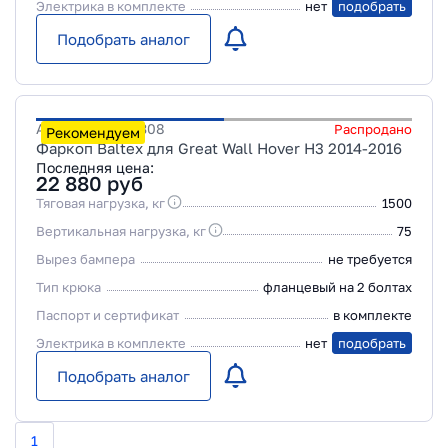
Электрика в комплекте
нет
подобрать
Подобрать аналог
Артикул
28198308
Распродано
Рекомендуем
Фаркоп Baltex для Great Wall Hover H3 2014-2016
Последняя цена:
22 880
руб
Тяговая нагрузка, кг
1500
Вертикальная нагрузка, кг
75
Вырез бампера
не требуется
Тип крюка
фланцевый на 2 болтах
Паспорт и сертификат
в комплекте
Электрика в комплекте
нет
подобрать
Подобрать аналог
1