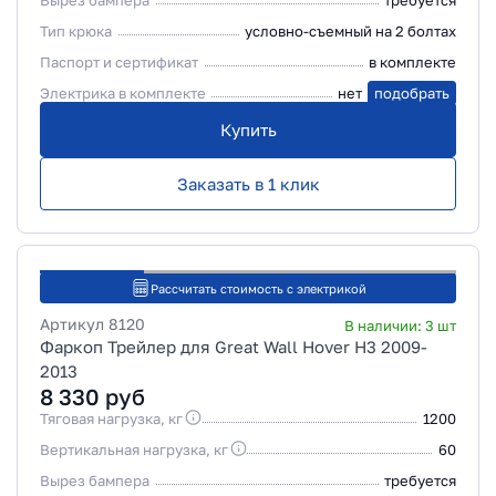
Вырез бампера
требуется
Тип крюка
условно-съемный на 2 болтах
Паспорт и сертификат
в комплекте
Электрика в комплекте
нет
подобрать
Купить
Заказать в 1 клик
Рассчитать стоимость с электрикой
Артикул
8120
В наличии:
3
шт
Фаркоп Трейлер для Great Wall Hover Н3 2009-
2013
8 330
руб
Тяговая нагрузка, кг
1200
Вертикальная нагрузка, кг
60
Вырез бампера
требуется