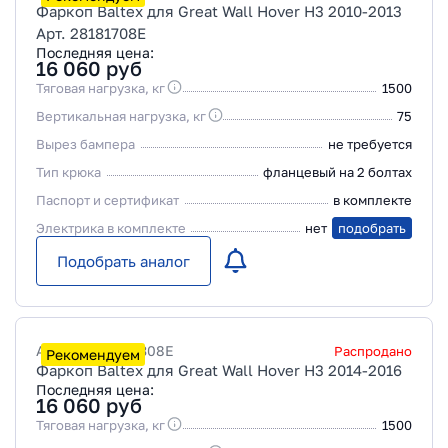
Фаркоп Baltex для Great Wall Hover H3 2010-2013
Арт. 28181708E
Последняя цена:
16 060
руб
Тяговая нагрузка, кг
1500
Вертикальная нагрузка, кг
75
Вырез бампера
не требуется
Тип крюка
фланцевый на 2 болтах
Паспорт и сертификат
в комплекте
Электрика в комплекте
нет
подобрать
Подобрать аналог
Артикул
28198308E
Распродано
Рекомендуем
Фаркоп Baltex для Great Wall Hover H3 2014-2016
Последняя цена:
16 060
руб
Тяговая нагрузка, кг
1500