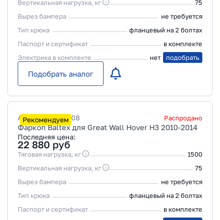
Вертикальная нагрузка, кг
75
Вырез бампера
не требуется
Тип крюка
фланцевый на 2 болтах
Паспорт и сертификат
в комплекте
Электрика в комплекте
нет
подобрать
Подобрать аналог
Артикул
28181708
Распродано
Рекомендуем
Фаркоп Baltex для Great Wall Hover H3 2010-2014
Последняя цена:
22 880
руб
Тяговая нагрузка, кг
1500
Вертикальная нагрузка, кг
75
Вырез бампера
не требуется
Тип крюка
фланцевый на 2 болтах
Паспорт и сертификат
в комплекте