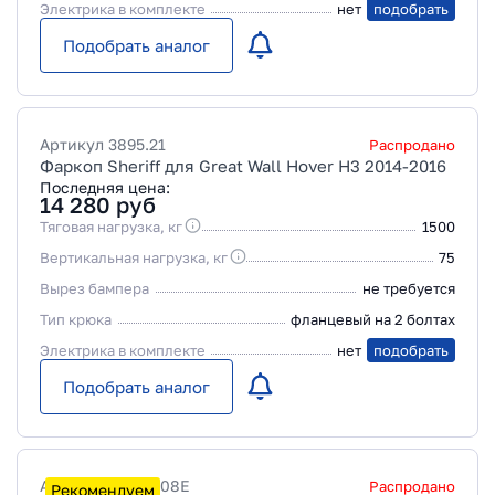
Электрика в комплекте
нет
подобрать
Подобрать аналог
Артикул
3895.21
Распродано
Фаркоп Sheriff для Great Wall Hover H3 2014-2016
Последняя цена:
14 280
руб
Тяговая нагрузка, кг
1500
Вертикальная нагрузка, кг
75
Вырез бампера
не требуется
Тип крюка
фланцевый на 2 болтах
Электрика в комплекте
нет
подобрать
Подобрать аналог
Артикул
28181708E
Распродано
Рекомендуем