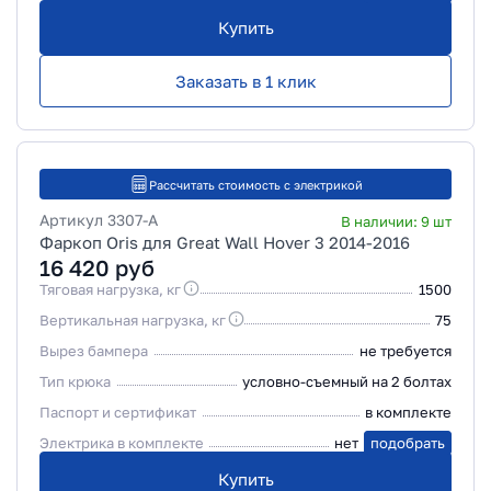
Купить
Заказать в 1 клик
Рассчитать стоимость с электрикой
Артикул
3307-A
В наличии:
9
шт
Фаркоп Oris для Great Wall Hover 3 2014-2016
16 420
руб
Тяговая нагрузка, кг
1500
Вертикальная нагрузка, кг
75
Вырез бампера
не требуется
Тип крюка
условно-съемный на 2 болтах
Паспорт и сертификат
в комплекте
Электрика в комплекте
нет
подобрать
Купить