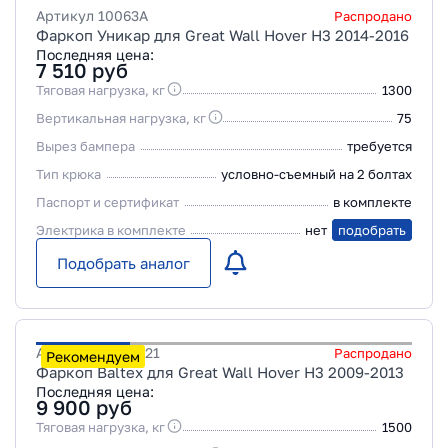
Артикул
10063A
Распродано
Фаркоп Уникар для Great Wall Hover H3 2014-2016
Последняя цена:
7 510
руб
Тяговая нагрузка, кг
1300
Вертикальная нагрузка, кг
75
Вырез бампера
требуется
Тип крюка
условно-съемный на 2 болтах
Паспорт и сертификат
в комплекте
Электрика в комплекте
нет
подобрать
Подобрать аналог
Артикул
28181721
Распродано
Рекомендуем
Фаркоп Baltex для Great Wall Hover H3 2009-2013
Последняя цена:
9 900
руб
Тяговая нагрузка, кг
1500