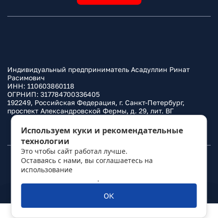
Индивидуальный предприниматель Асадуллин Ринат
Расимович
ИНН: 110603860118
ОГРНИП: 317784700336405
192249, Российская Федерация, г. Санкт-Петербург,
проспект Александровской Фермы, д. 29, лит. ВГ
Политика конфиденциальности
Используем куки и рекомендательные
технологии
Это чтобы сайт работал лучше.
Оставаясь с нами, вы соглашаетесь на
© 2010–
2026
Фаркоп.ру
использование
политикой обработки
персональных данных
.
ОК