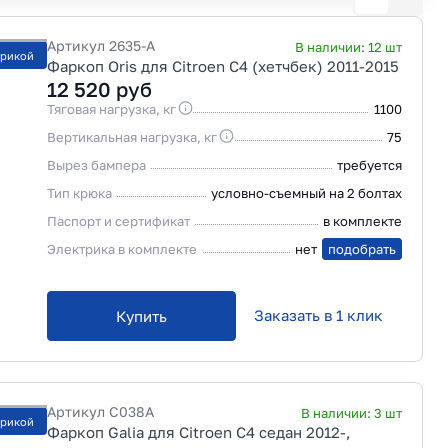
Артикул
2635-A
В наличии:
12
шт
трикой
Фаркоп Oris для Citroen C4 (хетчбек) 2011-2015
12 520
руб
Тяговая нагрузка, кг
1100
Вертикальная нагрузка, кг
75
Вырез бампера
требуется
Тип крюка
условно-съемный на 2 болтах
Паспорт и сертификат
в комплекте
Электрика в комплекте
нет
подобрать
Заказать в 1 клик
Купить
Артикул
C038A
В наличии:
3
шт
трикой
Фаркоп Galia для Citroen C4 седан 2012-,