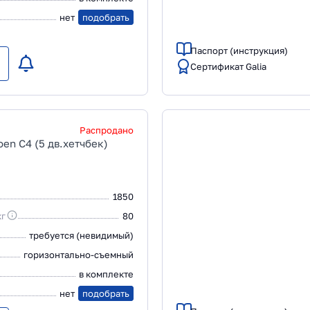
нет
подобрать
Паспорт (инструкция)
Сертификат Galia
Распродано
oen C4 (5 дв.хетчбек)
1850
кг
80
требуется (невидимый)
горизонтально-съемный
в комплекте
нет
подобрать