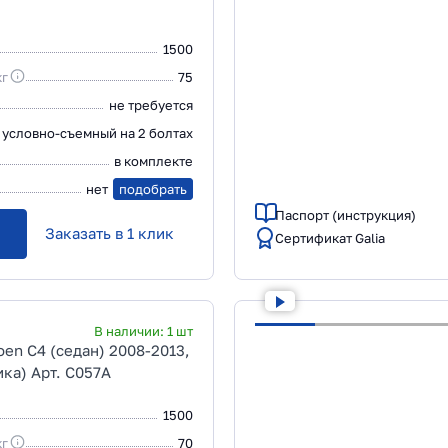
1500
кг
75
не требуется
условно-съемный на 2 болтах
в комплекте
нет
подобрать
Паспорт (инструкция)
Заказать в 1 клик
Сертификат Galia
В наличии:
1
шт
oen C4 (седан) 2008-2013,
ка) Арт. C057A
1500
кг
70