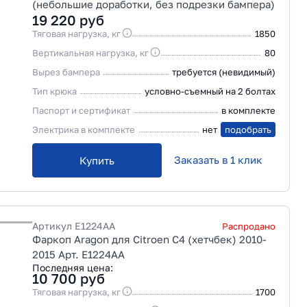
(небольшие доработки, без подрезки бампера)
19 220
руб
Тяговая нагрузка, кг
1850
Вертикальная нагрузка, кг
80
Вырез бампера
требуется (невидимый)
Тип крюка
условно-съемный на 2 болтах
Паспорт и сертификат
в комплекте
Электрика в комплекте
нет
подобрать
Заказать в 1 клик
Купить
Артикул
E1224AA
Распродано
Фаркоп Aragon для Citroen C4 (хетчбек) 2010-
2015 Арт. E1224AA
Последняя цена:
10 700
руб
Тяговая нагрузка, кг
1700