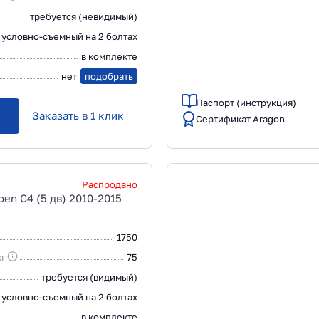
требуется (невидимый)
условно-съемный на 2 болтах
в комплекте
нет
подобрать
Паспорт (инструкция)
Заказать в 1 клик
Сертификат Aragon
Распродано
oen C4 (5 дв) 2010-2015
1750
кг
75
требуется (видимый)
условно-съемный на 2 болтах
в комплекте