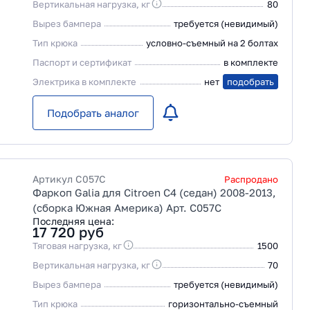
Вертикальная нагрузка, кг
80
Вырез бампера
требуется (невидимый)
Тип крюка
условно-съемный на 2 болтах
Паспорт и сертификат
в комплекте
Электрика в комплекте
нет
подобрать
Подобрать аналог
Артикул
C057C
Распродано
Фаркоп Galia для Citroen C4 (седан) 2008-2013,
(сборка Южная Америка) Арт. C057C
Последняя цена:
17 720
руб
Тяговая нагрузка, кг
1500
Вертикальная нагрузка, кг
70
Вырез бампера
требуется (невидимый)
Тип крюка
горизонтально-съемный