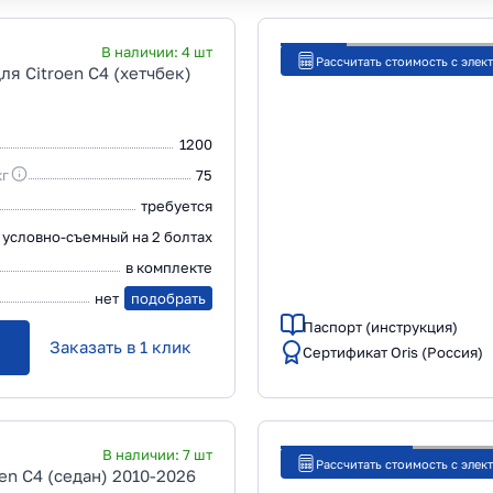
В наличии:
4
шт
Рассчитать стоимость с элек
я Citroen C4 (хетчбек)
1200
кг
75
требуется
условно-съемный на 2 болтах
в комплекте
нет
подобрать
Паспорт (инструкция)
Заказать в 1 клик
Сертификат Oris (Россия)
В наличии:
7
шт
Рассчитать стоимость с элек
oen C4 (седан) 2010-2026