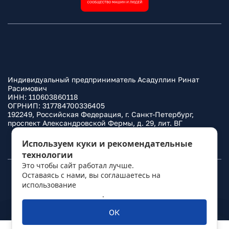
Индивидуальный предприниматель Асадуллин Ринат
Расимович
ИНН: 110603860118
ОГРНИП: 317784700336405
192249, Российская Федерация, г. Санкт-Петербург,
проспект Александровской Фермы, д. 29, лит. ВГ
Политика конфиденциальности
Используем куки и рекомендательные
технологии
Это чтобы сайт работал лучше.
Оставаясь с нами, вы соглашаетесь на
© 2010–
2026
Фаркоп.ру
использование
политикой обработки
персональных данных
.
ОК