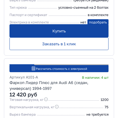
Вырез бампера
требуется (видимый)
Тип крюка
условно-съемный на 2 болтах
Паспорт и сертификат
в комплекте
Электрика в комплекте
нет
подобрать
Купить
Заказать в 1 клик
Рассчитать стоимость с электрикой
Артикул
A101-A
В наличии:
4
шт
Фаркоп Лидер Плюс для Audi A6 (седан,
универсал) 1994-1997
12 420
руб
Тяговая нагрузка, кг
1200
Вертикальная нагрузка, кг
75
Вырез бампера
не требуется