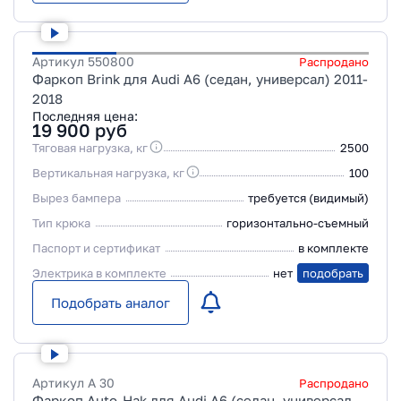
Артикул
550800
Распродано
Фаркоп Brink для Audi A6 (седан, универсал) 2011-
2018
Последняя цена:
19 900
руб
Тяговая нагрузка, кг
2500
Вертикальная нагрузка, кг
100
Вырез бампера
требуется (видимый)
Тип крюка
горизонтально-съемный
Паспорт и сертификат
в комплекте
Электрика в комплекте
нет
подобрать
Подобрать аналог
Артикул
A 30
Распродано
Фаркоп Auto-Hak для Audi A6 (седан, универсал,