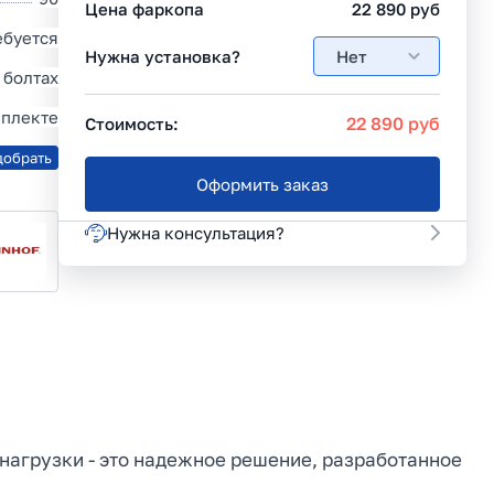
Цена фаркопа
22 890
руб
ебуется
Нужна установка?
Нет
 болтах
мплекте
22 890
руб
Стоимость:
добрать
Оформить заказ
Нужна консультация?
й нагрузки - это надежное решение, разработанное