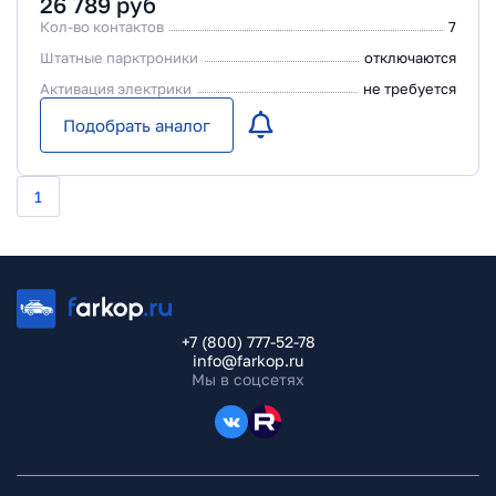
26 789
руб
Кол-во контактов
7
Штатные парктроники
отключаются
Активация электрики
не требуется
Подобрать аналог
1
+7 (800) 777-52-78
info@farkop.ru
Мы в соцсетях