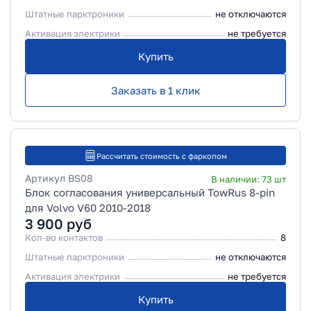
Штатные парктроники
не отключаются
Активация электрики
не требуется
Купить
Заказать в 1 клик
Рассчитать стоимость с фаркопом
Артикул
BS08
В наличии:
73
шт
Блок согласования универсальный TowRus 8-pin
для Volvo V60 2010-2018
3 900
руб
Кол-во контактов
8
Штатные парктроники
не отключаются
Активация электрики
не требуется
Купить