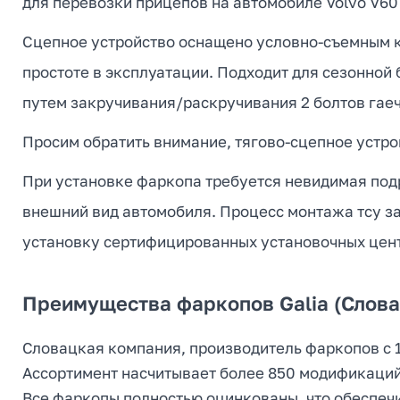
для перевозки прицепов на автомобиле Volvo V60 
Сцепное устройство оснащено условно-съемным кр
простоте в эксплуатации. Подходит для сезонной
путем закручивания/раскручивания 2 болтов гае
Просим обратить внимание, тягово-сцепное устрой
При установке фаркопа требуется невидимая подр
внешний вид автомобиля. Процесс монтажа тсу за
установку сертифицированных установочных цент
Преимущества фаркопов Galia (Слова
Словацкая компания, производитель фаркопов с 1
Ассортимент насчитывает более 850 модификаций
Все фаркопы полностью оцинкованы, что обеспечи