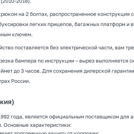
(2010-2018).
юком на 2 болтах, распространенное конструкция с
 буксировки легких прицепов, багажных платформ и 
чным ключем.
ство поставляется без электрической части, вам тре
езка бампера по инструкции – вырез выполняется ск
ймет до 3 часов. Для сохранения дилерской гаранти
рах России.
кия)
992 года, является официальным поставщиком для авт
. Основные характеристики:
вает долговечную защиту от коррозии;