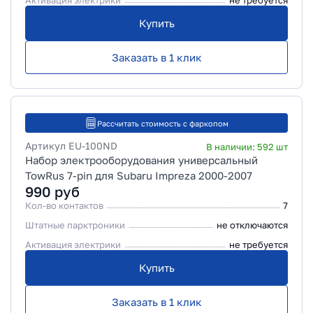
Активация электрики
не требуется
Купить
Заказать в 1 клик
Рассчитать стоимость с фаркопом
Артикул
EU-100ND
В наличии:
592
шт
Набор электрооборудования универсальный
TowRus 7-pin для Subaru Impreza 2000-2007
990
руб
Кол-во контактов
7
Штатные парктроники
не отключаются
Активация электрики
не требуется
Купить
Заказать в 1 клик