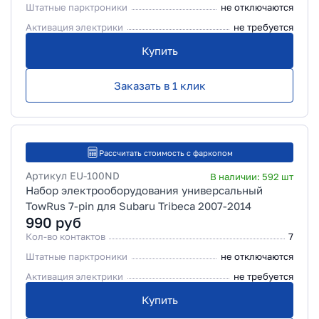
Штатные парктроники
не отключаются
Активация электрики
не требуется
Купить
Заказать в 1 клик
Рассчитать стоимость с фаркопом
Артикул
EU-100ND
В наличии:
592
шт
Набор электрооборудования универсальный
TowRus 7-pin для Subaru Tribeca 2007-2014
990
руб
Кол-во контактов
7
Штатные парктроники
не отключаются
Активация электрики
не требуется
Купить