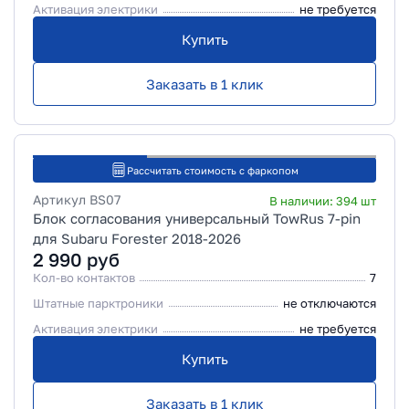
Активация электрики
не требуется
Купить
Заказать в 1 клик
Рассчитать стоимость с фаркопом
Артикул
BS07
В наличии:
394
шт
Блок согласования универсальный TowRus 7-pin
для Subaru Forester 2018-2026
2 990
руб
Кол-во контактов
7
Штатные парктроники
не отключаются
Активация электрики
не требуется
Купить
Заказать в 1 клик