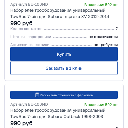
Артикул
EU-100ND
В наличии:
592
шт
Набор электрооборудования универсальный
TowRus 7-pin для Subaru Impreza XV 2012-2014
990
руб
Кол-во контактов
7
Штатные парктроники
не отключаются
Активация электрики
не требуется
Купить
Заказать в 1 клик
Рассчитать стоимость с фаркопом
Артикул
EU-100ND
В наличии:
592
шт
Набор электрооборудования универсальный
TowRus 7-pin для Subaru Outback 1998-2003
990
руб