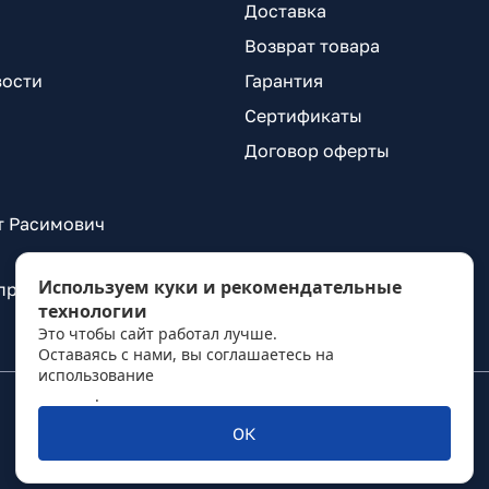
Доставка
Возврат товара
вости
Гарантия
Сертификаты
Договор оферты
т Расимович
Используем куки и рекомендательные
 проспект Александровской Фермы, д. 29, лит. ВГ
технологии
Это чтобы сайт работал лучше.
Оставаясь с нами, вы соглашаетесь на
использование
политикой обработки персональных
данных
.
ОК