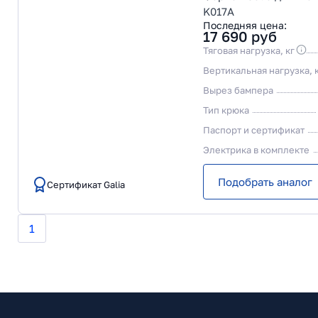
K017A
Последняя цена:
17 690
руб
Тяговая нагрузка, кг
Вертикальная нагрузка, 
Вырез бампера
Тип крюка
Паспорт и сертификат
Электрика в комплекте
Подобрать аналог
Сертификат Galia
1