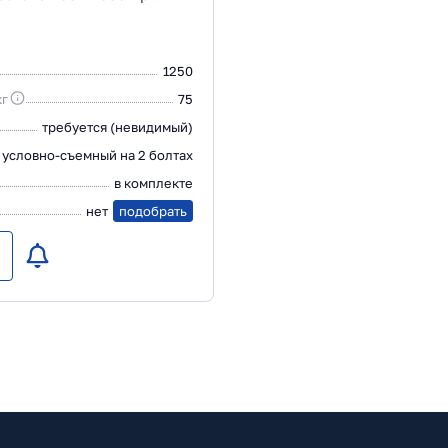
1250
кг
75
требуется (невидимый)
условно-съемный на 2 болтах
в комплекте
нет
подобрать