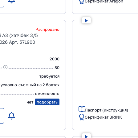
Сертификат Aragon
Распродано
 A3 (хэтчбек 3/5
026 Арт. 571900
2000
кг
80
требуется
условно-съемный на 2 болтах
в комплекте
нет
подобрать
Паспорт (инструкция)
Сертификат BRINK