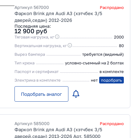
Артикул
567000
Распродано
Фаркоп Brink для Audi A3 (хэтчбек 3/5
дверей,седан) 2012-2026
Последняя цена:
12 900
руб
Тяговая нагрузка, кг
2000
Вертикальная нагрузка, кг
80
Вырез бампера
требуется (видимый)
Тип крюка
условно-съемный на 2 болтах
Паспорт и сертификат
в комплекте
Электрика в комплекте
нет
подобрать
Подобрать аналог
Артикул
585000
Распродано
Фаркоп Brink для Audi A3 (хэтчбек 3/5
дверей,седан) 2013-2026 Арт. 585000