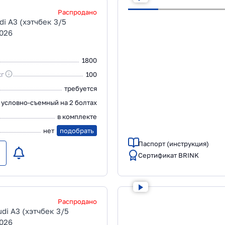
Распродано
di A3 (хэтчбек 3/5
2026
1800
кг
100
требуется
условно-съемный на 2 болтах
в комплекте
нет
подобрать
Паспорт (инструкция)
Сертификат BRINK
Распродано
di A3 (хэтчбек 3/5
2026