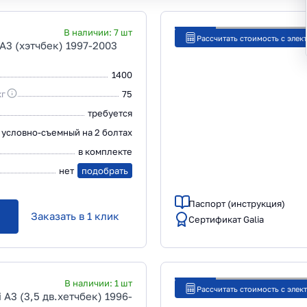
В наличии:
7
шт
Рассчитать стоимость с элек
 A3 (хэтчбек) 1997-2003
1400
кг
75
требуется
условно-съемный на 2 болтах
в комплекте
нет
подобрать
Паспорт (инструкция)
Заказать в 1 клик
Сертификат Galia
В наличии:
1
шт
Рассчитать стоимость с элек
 A3 (3,5 дв.хетчбек) 1996-