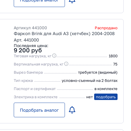
Артикул
441000
Распродано
Фаркоп Brink для Audi A3 (хетчбек) 2004-2008
Арт. 441000
Последняя цена:
9 200
руб
Тяговая нагрузка, кг
1800
Вертикальная нагрузка, кг
75
Вырез бампера
требуется (видимый)
Тип крюка
условно-съемный на 2 болтах
Паспорт и сертификат
в комплекте
Электрика в комплекте
нет
подобрать
Подобрать аналог