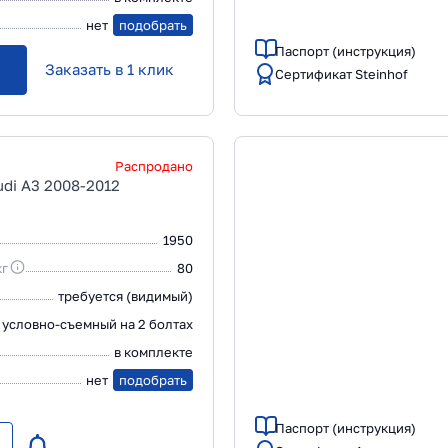
нет
подобрать
Паспорт (инструкция)
Заказать в 1 клик
Сертификат Steinhof
Распродано
di A3 2008-2012
1950
кг
80
требуется (видимый)
условно-съемный на 2 болтах
в комплекте
нет
подобрать
Паспорт (инструкция)