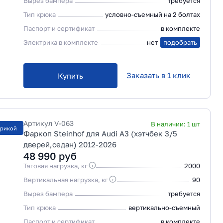
Вырез бампера
требуется
Тип крюка
условно-съемный на 2 болтах
Паспорт и сертификат
в комплекте
Электрика в комплекте
нет
подобрать
Заказать в 1 клик
Купить
Артикул
V-063
В наличии:
1
шт
трикой
Фаркоп Steinhof для Audi A3 (хэтчбек 3/5
дверей,седан) 2012-2026
48 990
руб
Тяговая нагрузка, кг
2000
Вертикальная нагрузка, кг
90
Вырез бампера
требуется
Тип крюка
вертикально-съемный
Паспорт и сертификат
в комплекте