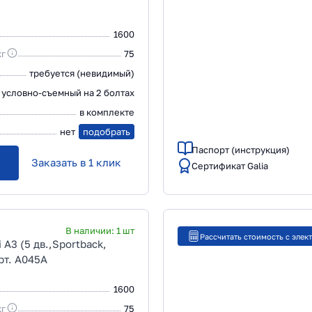
1600
кг
75
требуется (невидимый)
условно-съемный на 2 болтах
в комплекте
нет
подобрать
Паспорт (инструкция)
Заказать в 1 клик
Сертификат Galia
В наличии:
1
шт
Рассчитать стоимость с элек
 A3 (5 дв.,Sportback,
рт. A045A
1600
кг
75