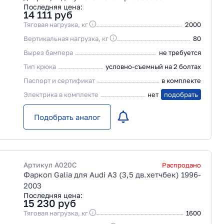
Последняя цена:
14 111
руб
Тяговая нагрузка, кг
2000
Вертикальная нагрузка, кг
80
Вырез бампера
не требуется
Тип крюка
условно-съемный на 2 болтах
Паспорт и сертификат
в комплекте
Электрика в комплекте
нет
подобрать
Подобрать аналог
Артикул
A020C
Распродано
Фаркоп Galia для Audi A3 (3,5 дв.хетчбек) 1996-
2003
Последняя цена:
15 230
руб
Тяговая нагрузка, кг
1600