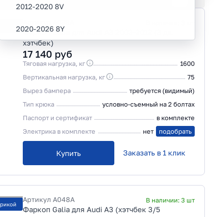
2012-2020 8V
Артикул
A038A
В наличии:
3
шт
трикой
2020-2026 8Y
Фаркоп Galia для Audi A3 2003-2012 (3 дв.
хэтчбек)
17 140
руб
Тяговая нагрузка, кг
1600
Вертикальная нагрузка, кг
75
Вырез бампера
требуется (видимый)
Тип крюка
условно-съемный на 2 болтах
Паспорт и сертификат
в комплекте
Электрика в комплекте
нет
подобрать
Заказать в 1 клик
Купить
Артикул
A048A
В наличии:
3
шт
трикой
Фаркоп Galia для Audi A3 (хэтчбек 3/5