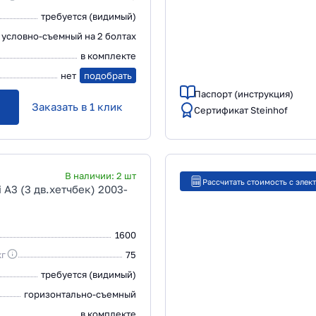
требуется (видимый)
условно-съемный на 2 болтах
в комплекте
нет
подобрать
Паспорт (инструкция)
Заказать в 1 клик
Сертификат Steinhof
В наличии:
2
шт
Рассчитать стоимость с элек
 A3 (3 дв.хетчбек) 2003-
1600
кг
75
требуется (видимый)
горизонтально-съемный
в комплекте