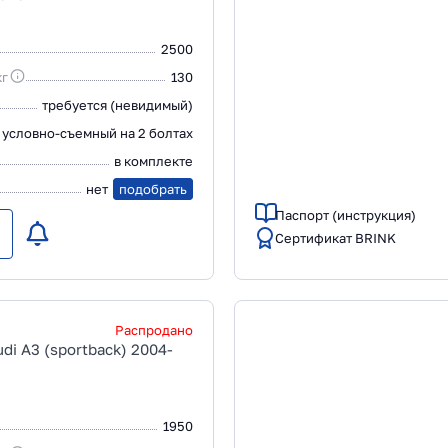
2500
кг
130
требуется (невидимый)
условно-съемный на 2 болтах
в комплекте
нет
подобрать
Паспорт (инструкция)
Сертификат BRINK
Распродано
di A3 (sportback) 2004-
1950