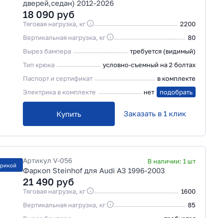
дверей,седан) 2012-2026
18 090
руб
Тяговая нагрузка, кг
2200
Вертикальная нагрузка, кг
80
Вырез бампера
требуется (видимый)
Тип крюка
условно-съемный на 2 болтах
Паспорт и сертификат
в комплекте
Электрика в комплекте
нет
подобрать
Заказать в 1 клик
Купить
Артикул
V-056
В наличии:
1
шт
трикой
Фаркоп Steinhof для Audi A3 1996-2003
21 490
руб
Тяговая нагрузка, кг
1600
Вертикальная нагрузка, кг
85