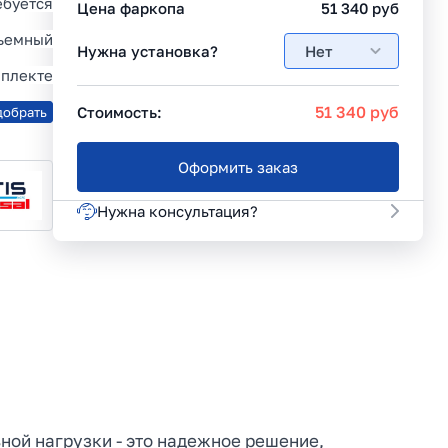
ебуется
Цена фаркопа
51 340
руб
съемный
Нужна установка?
Нет
мплекте
51 340
руб
Стоимость:
добрать
Оформить заказ
Нужна консультация?
льной нагрузки - это надежное решение,