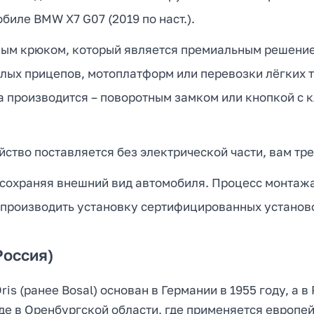
иле BMW X7 G07 (2019 по наст.).
ным крюком, который является премиальным решен
ых прицепов, мотоплатформ или перевозки лёгких т
а производится – поворотным замком или кнопкой с 
ство поставляется без электрической части, вам тре
 сохраняя внешний вид автомобиля. Процесс монтажа 
 производить установку сертифицированных установ
Россия)
s (ранее Bosal) основан в Германии в 1955 году, а в
 в Оренбургской области, где применяется европейс