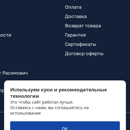
Оплата
Доставка
Возврат товара
вости
Гарантия
Сертификаты
Договор оферты
т Расимович
Используем куки и рекомендательные
 проспект Александровской Фермы, д. 29, лит. ВГ
технологии
Это чтобы сайт работал лучше.
Оставаясь с нами, вы соглашаетесь на
использование
политикой обработки персональных
данных
.
ОК