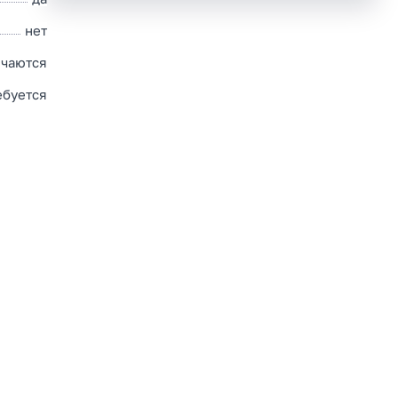
нет
чаются
ебуется