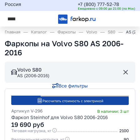
Россия
+7 (800) 777-52-78
Ежедневно с 09:00 до 21:00 (по Мск)
Главная
Каталог
Фаркопы
Volvo
S80
AS (20
Фаркопы на Volvo S80 AS 2006-
2016
Volvo S80
AS (2006-2016)
Все фильтры
Рассчитать стоимость с электрикой
Артикул
V-296
В наличии:
3
шт
Фаркоп Steinhof для Volvo S80 2006-2016
19 690
руб
Тяговая нагрузка, кг
2100
Вертикальная нагрузка, кг
90