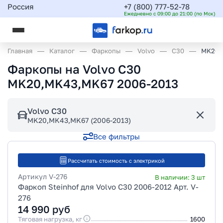
Россия
+7 (800) 777-52-78
Ежедневно с 09:00 до 21:00 (по Мск)
Главная
Каталог
Фаркопы
Volvo
C30
MK20,
Фаркопы на Volvo C30
MK20,MK43,MK67 2006-2013
Volvo C30
MK20,MK43,MK67 (2006-2013)
Все фильтры
Рассчитать стоимость с электрикой
Артикул
V-276
В наличии:
3
шт
Фаркоп Steinhof для Volvo C30 2006-2012 Арт. V-
276
14 990
руб
Тяговая нагрузка, кг
1600