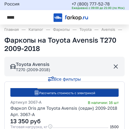
Россия
+7 (800) 777-52-78
Ежедневно с 09:00 до 21:00 (по Мск)
Главная
Каталог
Фаркопы
Toyota
Avensis
T2
Фаркопы на Toyota Avensis T270
2009-2018
Toyota Avensis
T270 (2009-2018)
Все фильтры
Рассчитать стоимость с электрикой
Артикул
3067-A
В наличии:
16
шт
Фаркоп Oris для Toyota Avensis (седан) 2009-2018
Арт. 3067-A
13 350
руб
Тяговая нагрузка, кг
1500