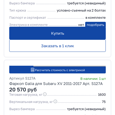
Вырез бампера
требуется (невидимый)
Тип крюка
условно-съемный на 2 болтах
Паспорт и сертификат
в комплекте
Электрика в комплекте
нет
подобрать
Купить
Заказать в 1 клик
Рассчитать стоимость с электрикой
Артикул
S127A
В наличии:
1
шт
Фаркоп Galia для Subaru XV 2011-2017 Арт. S127A
20 570
руб
Тяговая нагрузка, кг
1600
Вертикальная нагрузка, кг
75
Вырез бампера
требуется (невидимый)