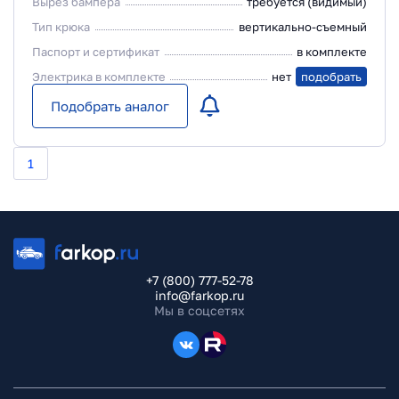
Вырез бампера
требуется (видимый)
Тип крюка
вертикально-съемный
Паспорт и сертификат
в комплекте
Электрика в комплекте
нет
подобрать
Подобрать аналог
1
+7 (800) 777-52-78
info@farkop.ru
Мы в соцсетях