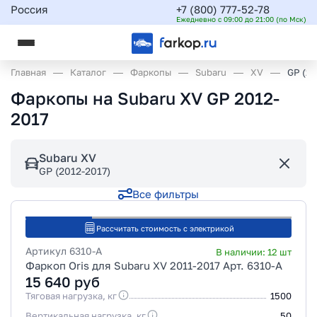
Россия
+7 (800) 777-52-78
Ежедневно с 09:00 до 21:00 (по Мск)
Главная
Каталог
Фаркопы
Subaru
XV
GP (20
Фаркопы на Subaru XV GP 2012-
2017
Subaru XV
GP (2012-2017)
Все фильтры
Рассчитать стоимость с электрикой
Артикул
6310-A
В наличии:
12
шт
Фаркоп Oris для Subaru XV 2011-2017 Арт. 6310-A
15 640
руб
Тяговая нагрузка, кг
1500
Вертикальная нагрузка, кг
50