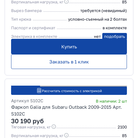
Вертикальная нагрузка, кг
85
Вырез бампера
требуется (невидимый)
Тип крюка
условно-съемный на 2 болтах
Паспорт и сертификат
в комплекте
Электрика в комплекте
нет
подобрать
Купить
Заказать в 1 клик
Рассчитать стоимость с электрикой
Артикул
S102C
В наличии:
2
шт
Фаркоп Galia для Subaru Outback 2009-2015 Арт.
S102C
30 190
руб
Тяговая нагрузка, кг
2100
Вертикальная нагрузка, кг
85