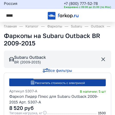
Россия
+7 (800) 777-52-78
Ежедневно с 09:00 до 21:00 (по Мск)
Главная
Каталог
Фаркопы
Subaru
Outback
B
Фаркопы на Subaru Outback BR
2009-2015
Subaru Outback
BR (2009-2015)
Все фильтры
Рассчитать стоимость с электрикой
Артикул
S307-A
В наличии:
5
шт
Фаркоп Лидер Плюс для Subaru Outback 2009-
2015 Арт. S307-A
8 520
руб
Тяговая нагрузка, кг
1500