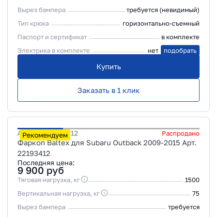
Вырез бампера
требуется (невидимый)
Тип крюка
горизонтально-съемный
Паспорт и сертификат
в комплекте
Электрика в комплекте
нет
подобрать
Купить
Заказать в 1 клик
Артикул
22193412
Распродано
Рекомендуем
Фаркоп Baltex для Subaru Outback 2009-2015 Арт.
22193412
Последняя цена:
9 900
руб
Тяговая нагрузка, кг
1500
Вертикальная нагрузка, кг
75
Вырез бампера
требуется