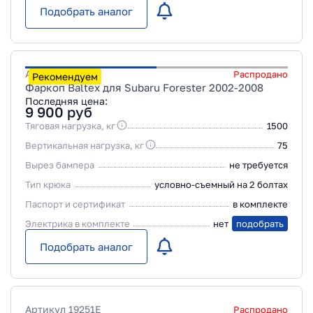
Подобрать аналог
Артикул
SU01
Распродано
Рекомендуем
Фаркоп Baltex для Subaru Forester 2002-2008
Последняя цена:
9 900
руб
Тяговая нагрузка, кг
1500
Вертикальная нагрузка, кг
75
Вырез бампера
не требуется
Тип крюка
условно-съемный на 2 болтах
Паспорт и сертификат
в комплекте
Электрика в комплекте
нет
подобрать
Подобрать аналог
Артикул
19251E
Распродано