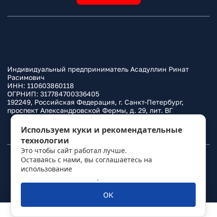
Индивидуальный предприниматель Асадуллин Ринат
Расимович
ИНН: 110603860118
ОГРНИП: 317784700336405
192249, Российская Федерация, г. Санкт-Петербург,
проспект Александровской Фермы, д. 29, лит. ВГ
Политика конфиденциальности
Используем куки и рекомендательные
технологии
Это чтобы сайт работал лучше.
Оставаясь с нами, вы соглашаетесь на
© 2010–
2026
Фаркоп.ру
использование
политикой обработки
персональных данных
.
ОК