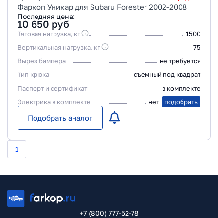
Фаркоп Уникар для Subaru Forester 2002-2008
Последняя цена:
10 650
руб
Тяговая нагрузка, кг
1500
Вертикальная нагрузка, кг
75
Вырез бампера
не требуется
Тип крюка
съемный под квадрат
Паспорт и сертификат
в комплекте
Электрика в комплекте
нет
подобрать
Подобрать аналог
1
+7 (800) 777-52-78