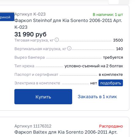
Артикул
K-023
В наличии:
1
шт
трикой
Фаркоп Steinhof для Kia Sorento 2006-2011 Арт.
K-023
31 990
руб
Тяговая нагрузка, кг
3500
Вертикальная нагрузка, кг
140
Вырез бампера
требуется
Тип крюка
условно-съемный на 2 болтах
Паспорт и сертификат
в комплекте
Электрика в комплекте
нет
подобрать
Заказать в 1 клик
Купить
Артикул
11176312
Распродано
Фаркоп Baltex для Kia Sorento 2006-2011 Арт.