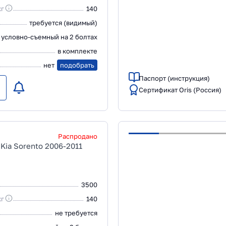
кг
140
требуется (видимый)
условно-съемный на 2 болтах
в комплекте
нет
подобрать
Паспорт (инструкция)
Сертификат Oris (Россия)
Распродано
Kia Sorento 2006-2011
3500
кг
140
не требуется