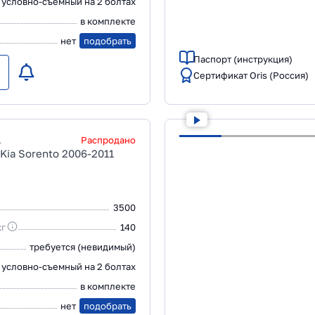
условно-съемный на 2 болтах
в комплекте
нет
подобрать
Паспорт (инструкция)
Сертификат Oris (Россия)
1
Распродано
Kia Sorento 2006-2011
3500
кг
140
требуется (невидимый)
условно-съемный на 2 болтах
в комплекте
нет
подобрать