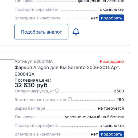
Тип крюка
фланцевый на 2 болтах
Паспорт и сертификат
в комплекте
Электрика в комплекте
нет
подобрать
Подобрать аналог
Артикул
E3004BA
Распродано
Фаркоп Aragon для Kia Sorento 2006-2011 Арт.
E3004BA
Последняя цена:
32 630
руб
Тяговая нагрузка, кг
3500
Вертикальная нагрузка, кг
150
Вырез бампера
не требуется
Тип крюка
условно-съемный на 2 болтах
Паспорт и сертификат
в комплекте
Электрика в комплекте
нет
подобрать