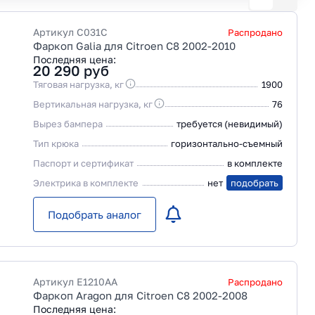
Артикул
C031C
Распродано
Фаркоп Galia для Citroen C8 2002-2010
Последняя цена:
20 290
руб
Тяговая нагрузка, кг
1900
Вертикальная нагрузка, кг
76
Вырез бампера
требуется (невидимый)
Тип крюка
горизонтально-съемный
Паспорт и сертификат
в комплекте
Электрика в комплекте
нет
подобрать
Подобрать аналог
Артикул
E1210AA
Распродано
Фаркоп Aragon для Citroen C8 2002-2008
Последняя цена: