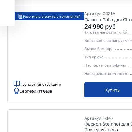
Артикул
C031A
Рассчитать стоимость с электрикой
Фаркоп Galia для Cit
24 990
руб
Тяговая нагрузка, кг
Вертикальная нагрузка, 
Вырез бампера
Тип крюка
Паспорт и сертификат
Электрика в комплекте
Паспорт (инструкция)
Купить
Сертификат Galia
Артикул
F-147
Фаркоп Steinhof для 
Последняя цена: