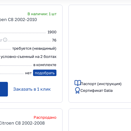
В наличии:
1
шт
roen C8 2002-2010
1900
кг
76
требуется (невидимый)
условно-съемный на 2 болтах
в комплекте
нет
подобрать
Паспорт (инструкция)
Заказать в 1 клик
Сертификат Galia
Распродано
Citroen C8 2002-2008