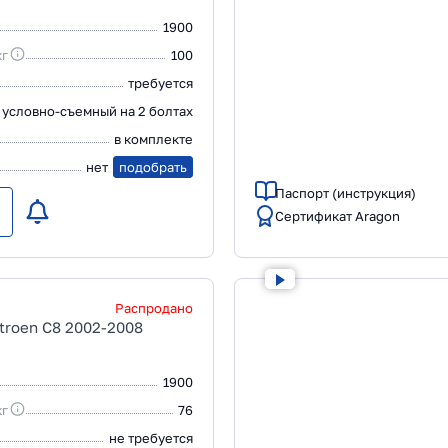
1900
кг
100
требуется
условно-съемный на 2 болтах
в комплекте
нет
подобрать
Паспорт (инструкция)
Сертификат Aragon
Распродано
troen C8 2002-2008
1900
кг
76
не требуется