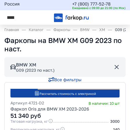
Россия
+7 (800) 777-52-78
Ежедневно с 09:00 до 21:00 (по Мск)
Главная
Каталог
Фаркопы
BMW
XM
G09 (20
Фаркопы на BMW XM G09 2023 по
наст.
BMW XM
G09 (2023 по наст.)
Все фильтры
Рассчитать стоимость с электрикой
Артикул
4721-D2
В наличии:
10
шт
Фаркоп Oris для BMW XM 2023-2026
51 340
руб
Тяговая нагрузка, кг
3000
Вертикальная нагрузка, кг
140