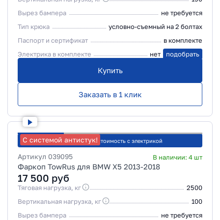
Вырез бампера
не требуется
Тип крюка
условно-съемный на 2 болтах
Паспорт и сертификат
в комплекте
Электрика в комплекте
нет
подобрать
Купить
Заказать в 1 клик
С системой антистук!
Рассчитать стоимость с электрикой
Артикул
039095
В наличии:
4
шт
Фаркоп TowRus для BMW X5 2013-2018
17 500
руб
Тяговая нагрузка, кг
2500
Вертикальная нагрузка, кг
100
Вырез бампера
не требуется