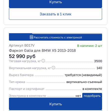
Купить
Заказать в 1 клик
Рассчитать стоимость с электрикой
Артикул
B017V
В наличии:
2
шт
Фаркоп Galia для BMW X5 2013-2018
52 990
руб
Тяговая нагрузка, кг
3500
Вертикальная нагрузка, кг
140
Вырез бампера
требуется (невидимый)
Тип крюка
вертикально-съемный
Паспорт и сертификат
в комплекте
Электрика в комплекте
нет
подобрать
Купить