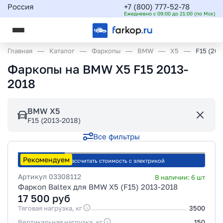
Россия
+7 (800) 777-52-78
Ежедневно с 09:00 до 21:00 (по Мск)
Главная
Каталог
Фаркопы
BMW
X5
F15 (201
Фаркопы на BMW X5 F15 2013-
2018
BMW X5
F15 (2013-2018)
Все фильтры
Рекомендуем
Рассчитать стоимость с электрикой
Артикул
03308112
В наличии:
6
шт
Фаркоп Baltex для BMW X5 (F15) 2013-2018
17 500
руб
Тяговая нагрузка, кг
3500
Вертикальная нагрузка, кг
150