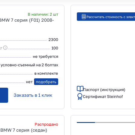
В наличии:
2
шт
Рассчитать стоимость с элек
BMW 7 серия (F01) 2008-
2300
кг
100
не требуется
условно-съемный на 2 болтах
в комплекте
нет
подобрать
Паспорт (инструкция)
Заказать в 1 клик
Сертификат Steinhof
Распродано
 BMW 7 серия (седан)