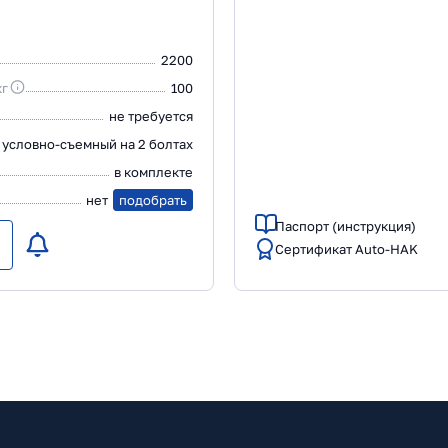
2200
кг
100
не требуется
условно-съемный на 2 болтах
в комплекте
нет
подобрать
Паспорт (инструкция)
Сертификат Auto-HAK