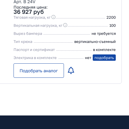
Арт. B 24V
Последняя цена:
36 927
руб
Тяговая нагрузка, кг
2200
Вертикальная нагрузка, кг
100
Вырез бампера
не требуется
Тип крюка
вертикально-съемный
Паспорт и сертификат
в комплекте
Электрика в комплекте
нет
подобрать
Подобрать аналог