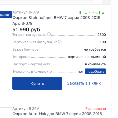
Артикул
B-079
В наличии:
3
шт
трикой
Фаркоп Steinhof для BMW 7 серия 2008-2015
Арт. B-079
51 990
руб
Тяговая нагрузка, кг
2300
Вертикальная нагрузка, кг
100
Вырез бампера
не требуется
Тип крюка
вертикально-съемный
Паспорт и сертификат
в комплекте
Электрика в комплекте
нет
подобрать
Заказать в 1 клик
Купить
Артикул
B 24V
Распродано
Фаркоп Auto-Hak для BMW 7 серия 2008-2015