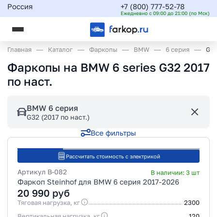
Россия
+7 (800) 777-52-78
Ежедневно с 09:00 до 21:00 (по Мск)
Главная
Каталог
Фаркопы
BMW
6 серия
G32
Фаркопы на BMW 6 series G32 2017
по наст.
BMW 6 серия
G32 (2017 по наст.)
Все фильтры
Рассчитать стоимость с электрикой
Артикул
B-082
В наличии:
3
шт
Фаркоп Steinhof для BMW 6 серия 2017-2026
20 990
руб
Тяговая нагрузка, кг
2300
Вертикальная нагрузка, кг
120