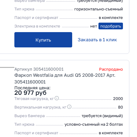
Вырез бампера
требуется (невидимый)
Тип крюка
горизонтально-съемный
Паспорт и сертификат
в комплекте
Электрика в комплекте
нет
подобрать
Заказать в 1 клик
Купить
Артикул
305411600001
Распродано
Фаркоп Westfalia для Audi Q5 2008-2017 Арт.
305411600001
Последняя цена:
20 977
руб
Тяговая нагрузка, кг
2000
Вертикальная нагрузка, кг
80
Вырез бампера
требуется (видимый)
Тип крюка
условно-съемный на 2 болтах
Паспорт и сертификат
в комплекте