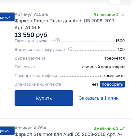
Артикул
A106-E
В наличии:
4
шт
трикой
Фаркоп Лидер Плюс для Audi Q5 2008-2017
Арт. A106-E
13 550
руб
Тяговая нагрузка, кг
1500
Вертикальная нагрузка, кг
100
Вырез бампера
требуется
Тип крюка
съемный под квадрат
Паспорт и сертификат
в комплекте
Электрика в комплекте
нет
подобрать
Заказать в 1 клик
Купить
Артикул
A-094
В наличии:
3
шт
трикой
Фаркоп Steinhof для Audi Q5 2008-2016 Арт. A-