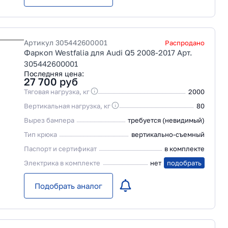
Артикул
305442600001
Распродано
Фаркоп Westfalia для Audi Q5 2008-2017 Арт.
305442600001
Последняя цена:
27 700
руб
Тяговая нагрузка, кг
2000
Вертикальная нагрузка, кг
80
Вырез бампера
требуется (невидимый)
Тип крюка
вертикально-съемный
Паспорт и сертификат
в комплекте
Электрика в комплекте
нет
подобрать
Подобрать аналог