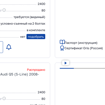
2400
кг
80
требуется (видимый)
условно-съемный на 2 болтах
в комплекте
нет
подобрать
Паспорт (инструкция)
Сертификат Oris (Россия)
Распродано
Audi Q5 (S-Line) 2008-
2400
кг
80