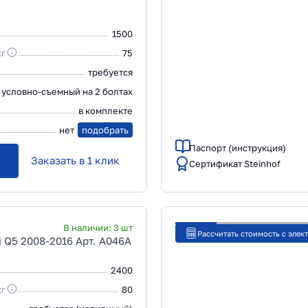
1500
кг
75
требуется
условно-съемный на 2 болтах
в комплекте
нет
подобрать
Паспорт (инструкция)
Заказать в 1 клик
Сертификат Steinhof
В наличии:
3
шт
Рассчитать стоимость с элек
i Q5 2008-2016 Арт. A046A
2400
кг
80