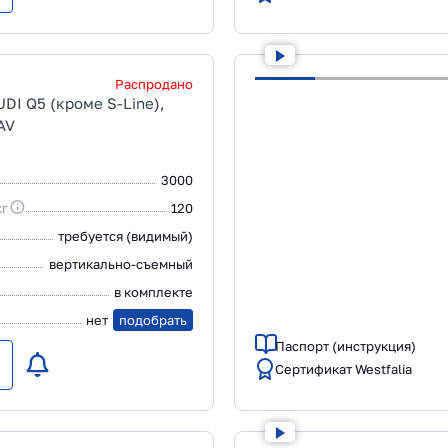
Распродано
DI Q5 (кроме S-Line),
AV
3000
кг
120
требуется (видимый)
вертикально-съемный
в комплекте
нет
подобрать
Паспорт (инструкция)
Сертификат Westfalia