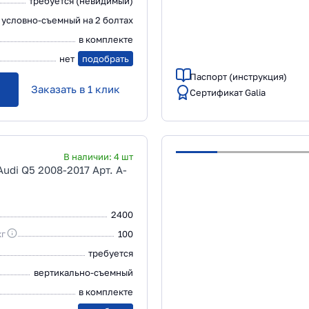
требуется (невидимый)
условно-съемный на 2 болтах
в комплекте
нет
подобрать
Паспорт (инструкция)
Заказать в 1 клик
Сертификат Galia
В наличии:
4
шт
udi Q5 2008-2017 Арт. A-
2400
кг
100
требуется
вертикально-съемный
в комплекте