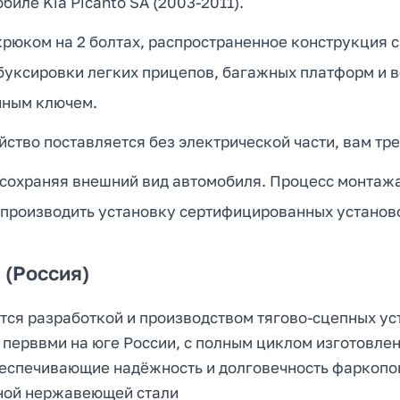
иле Kia Picanto SA (2003-2011).
юком на 2 болтах, распространенное конструкция с
 буксировки легких прицепов, багажных платформ и 
чным ключем.
ство поставляется без электрической части, вам тре
 сохраняя внешний вид автомобиля. Процесс монтажа 
 производить установку сертифицированных установ
(Россия)
тся разработкой и производством тягово-сцепных ус
 перввми на юге России, с полным циклом изготовлен
беспечивающие надёжность и долговечность фаркопо
ной нержавеющей стали