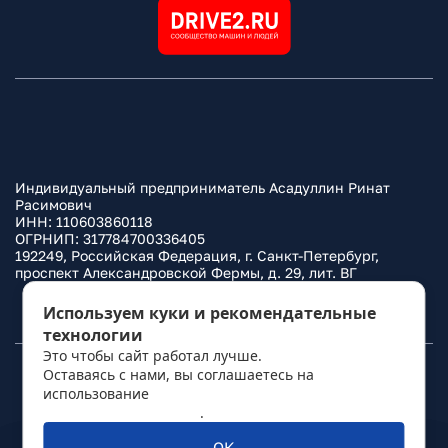
Индивидуальный предприниматель Асадуллин Ринат
Расимович
ИНН: 110603860118
ОГРНИП: 317784700336405
192249, Российская Федерация, г. Санкт-Петербург,
проспект Александровской Фермы, д. 29, лит. ВГ
Политика конфиденциальности
Используем куки и рекомендательные
технологии
Это чтобы сайт работал лучше.
Оставаясь с нами, вы соглашаетесь на
© 2010–
2026
Фаркоп.ру
использование
политикой обработки
персональных данных
.
ОК