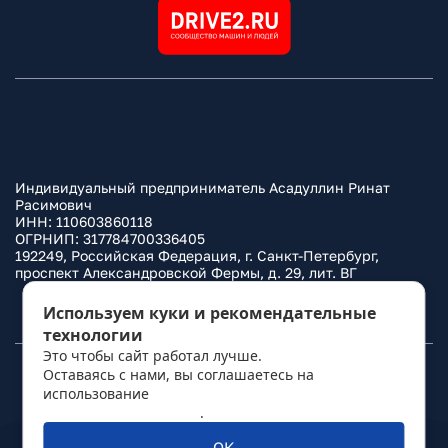
Индивидуальный предприниматель Асадуллин Ринат
Расимович
ИНН: 110603860118
ОГРНИП: 317784700336405
192249, Российская Федерация, г. Санкт-Петербург,
проспект Александровской Фермы, д. 29, лит. ВГ
Политика конфиденциальности
Используем куки и рекомендательные
технологии
Это чтобы сайт работал лучше.
Оставаясь с нами, вы соглашаетесь на
© 2010–
2026
Фаркоп.ру
использование
политикой обработки
персональных данных
.
ОК