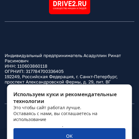
Индивидуальный предприниматель Асадуллин Ринат
Расимович
ИНН: 110603860118
ОГРНИП: 317784700336405
192249, Российская Федерация, г. Санкт-Петербург,
проспект Александровской Фермы, д. 29, лит. ВГ
Политика конфиденциальности
Используем куки и рекомендательные
технологии
Это чтобы сайт работал лучше.
Оставаясь с нами, вы соглашаетесь на
© 2010–
2026
Фаркоп.ру
использование
политикой обработки
персональных данных
.
ОК