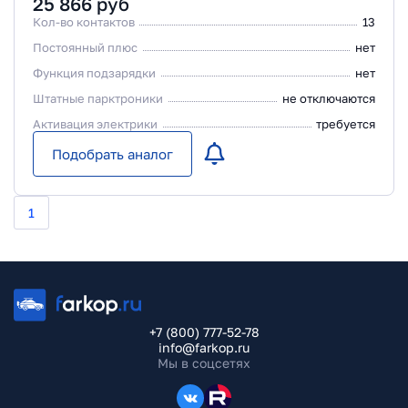
25 866
руб
Кол-во контактов
13
Постоянный плюс
нет
Функция подзарядки
нет
Штатные парктроники
не отключаются
Активация электрики
требуется
Подобрать аналог
1
+7 (800) 777-52-78
info@farkop.ru
Мы в соцсетях