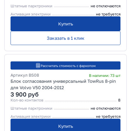
Штатные парктроники
не отключаются
Активация электрики
не требуется
Купить
Заказать в 1 клик
Рассчитать стоимость с фаркопом
Артикул
BS08
В наличии:
73
шт
Блок согласования универсальный TowRus 8-pin
для Volvo V50 2004-2012
3 900
руб
Кол-во контактов
8
Штатные парктроники
не отключаются
Активация электрики
не требуется
Купить