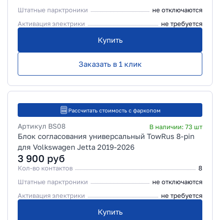
Штатные парктроники
не отключаются
Активация электрики
не требуется
Купить
Заказать в 1 клик
Рассчитать стоимость с фаркопом
Артикул
BS08
В наличии:
73
шт
Блок согласования универсальный TowRus 8-pin
для Volkswagen Jetta 2019-2026
3 900
руб
Кол-во контактов
8
Штатные парктроники
не отключаются
Активация электрики
не требуется
Купить