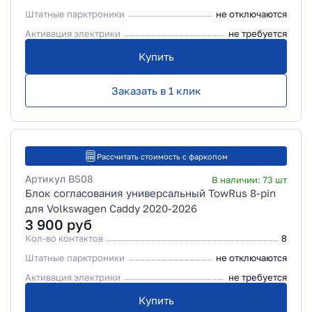
Штатные парктроники
не отключаются
Активация электрики
не требуется
Купить
Заказать в 1 клик
Рассчитать стоимость с фаркопом
Артикул
BS08
В наличии:
73
шт
Блок согласования универсальный TowRus 8-pin
для Volkswagen Caddy 2020-2026
3 900
руб
Кол-во контактов
8
Штатные парктроники
не отключаются
Активация электрики
не требуется
Купить