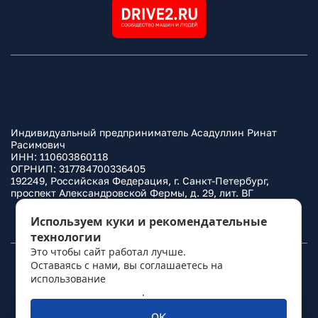
Индивидуальный предприниматель Асадуллин Ринат
Расимович
ИНН: 110603860118
ОГРНИП: 317784700336405
192249, Российская Федерация, г. Санкт-Петербург,
проспект Александровской Фермы, д. 29, лит. ВГ
Политика конфиденциальности
Используем куки и рекомендательные
технологии
Это чтобы сайт работал лучше.
Оставаясь с нами, вы соглашаетесь на
© 2010–
2026
Фаркоп.ру
использование
политикой обработки
персональных данных
.
ОК