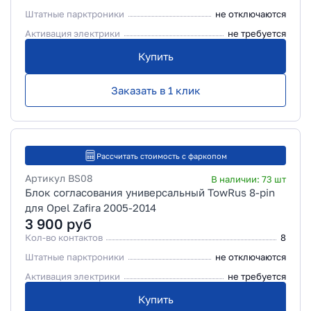
Штатные парктроники
не отключаются
Активация электрики
не требуется
Купить
Заказать в 1 клик
Рассчитать стоимость с фаркопом
Артикул
BS08
В наличии:
73
шт
Блок согласования универсальный TowRus 8-pin
для Opel Zafira 2005-2014
3 900
руб
Кол-во контактов
8
Штатные парктроники
не отключаются
Активация электрики
не требуется
Купить