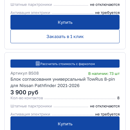
Штатные парктроники
не отключаются
Активация электрики
не требуется
Купить
Заказать в 1 клик
Рассчитать стоимость с фаркопом
Артикул
BS08
В наличии:
73
шт
Блок согласования универсальный TowRus 8-pin
для Nissan Pathfinder 2021-2026
3 900
руб
Кол-во контактов
8
Штатные парктроники
не отключаются
Активация электрики
не требуется
Купить