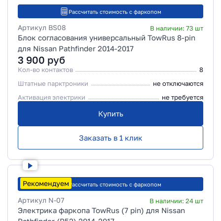
Рассчитать стоимость с фаркопом
Артикул
BS08
В наличии:
73
шт
Блок согласования универсальный TowRus 8-pin
для Nissan Pathfinder 2014-2017
3 900
руб
Кол-во контактов
8
Штатные парктроники
не отключаются
Активация электрики
не требуется
Купить
Заказать в 1 клик
Рекомендуем
Рассчитать стоимость с фаркопом
Артикул
N-07
В наличии:
24
шт
Электрика фаркопа TowRus (7 pin) для Nissan