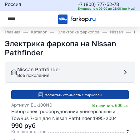
Россия
+7 (800) 777-52-78
Ежедневно с 09:00 до 21:00 (по Мск)
Главная
Каталог
Электрика фаркопов
Nissan
Pat
Электрика фаркопа на Nissan
Pathfinder
Nissan Pathfinder
Все поколения
Рассчитать стоимость с фаркопом
Артикул
EU-100ND
В наличии:
600
шт
Набор электрооборудования универсальный
TowRus 7-pin для Nissan Pathfinder 1995-2004
990
руб
Кол-во контактов
7