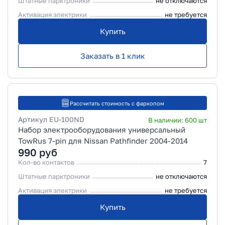
Штатные парктроники
не отключаются
Активация электрики
не требуется
Купить
Заказать в 1 клик
Рассчитать стоимость с фаркопом
Артикул
EU-100ND
В наличии:
600
шт
Набор электрооборудования универсальный
TowRus 7-pin для Nissan Pathfinder 2004-2014
990
руб
Кол-во контактов
7
Штатные парктроники
не отключаются
Активация электрики
не требуется
Купить