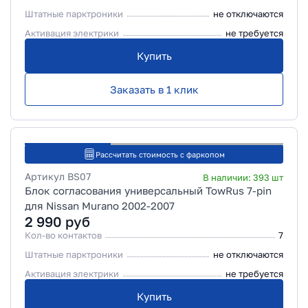
Штатные парктроники
не отключаются
Активация электрики
не требуется
Купить
Заказать в 1 клик
Рассчитать стоимость с фаркопом
Артикул
BS07
В наличии:
393
шт
Блок согласования универсальный TowRus 7-pin
для Nissan Murano 2002-2007
2 990
руб
Кол-во контактов
7
Штатные парктроники
не отключаются
Активация электрики
не требуется
Купить