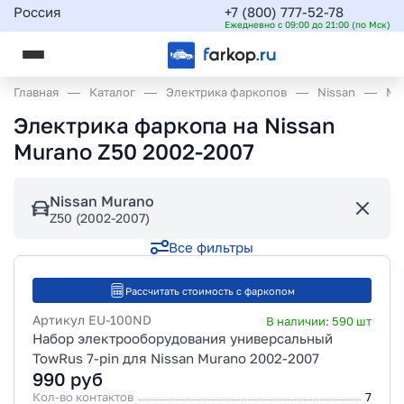
Россия
+7 (800) 777-52-78
Ежедневно с 09:00 до 21:00 (по Мск)
Главная
Каталог
Электрика фаркопов
Nissan
Mu
Электрика фаркопа на Nissan
Murano Z50 2002-2007
Nissan Murano
Z50 (2002-2007)
Все фильтры
Рассчитать стоимость с фаркопом
Артикул
EU-100ND
В наличии:
590
шт
Набор электрооборудования универсальный
TowRus 7-pin для Nissan Murano 2002-2007
990
руб
Кол-во контактов
7