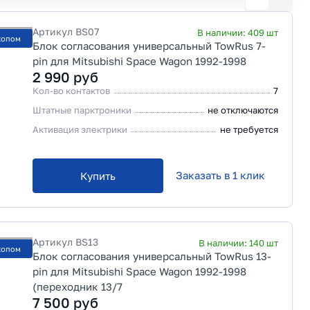
Артикул
BS07
В наличии:
409
шт
копом
Блок согласования универсальный TowRus 7-
pin для Mitsubishi Space Wagon 1992-1998
2 990
руб
Кол-во контактов
7
Штатные парктроники
не отключаются
Активация электрики
не требуется
Заказать в 1 клик
Купить
Артикул
BS13
В наличии:
140
шт
копом
Блок согласования универсальный TowRus 13-
pin для Mitsubishi Space Wagon 1992-1998
(переходник 13/7
7 500
руб