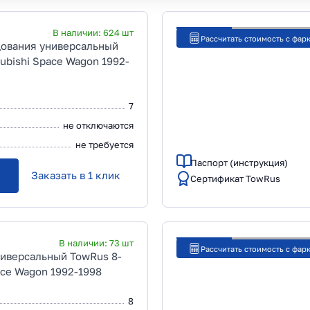
В наличии:
624
шт
Рассчитать стоимость с фар
дования универсальный
subishi Space Wagon 1992-
7
не отключаются
не требуется
Паспорт (инструкция)
Заказать в 1 клик
Сертификат TowRus
В наличии:
73
шт
Рассчитать стоимость с фар
ниверсальный TowRus 8-
pace Wagon 1992-1998
8