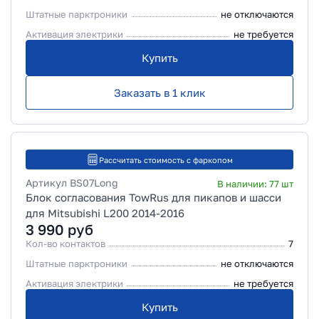
Штатные парктроники
не отключаются
Активация электрики
не требуется
Купить
Заказать в 1 клик
Рассчитать стоимость с фаркопом
Артикул
BS07Long
В наличии:
77
шт
Блок согласования TowRus для пикапов и шасси
для Mitsubishi L200 2014-2016
3 990
руб
Кол-во контактов
7
Штатные парктроники
не отключаются
Активация электрики
не требуется
Купить