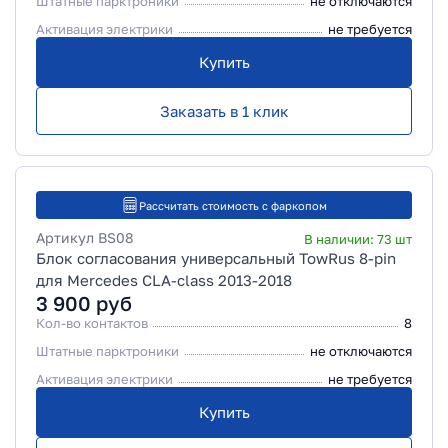
Штатные парктроники
не отключаются
Активация электрики
не требуется
Купить
Заказать в 1 клик
Рассчитать стоимость с фаркопом
Артикул
BS08
В наличии:
73
шт
Блок согласования универсальный TowRus 8-pin
для Mercedes CLA-class 2013-2018
3 900
руб
Кол-во контактов
8
Штатные парктроники
не отключаются
Активация электрики
не требуется
Купить