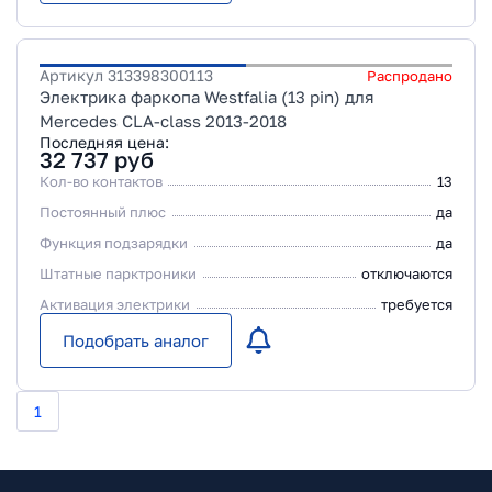
Артикул
313398300113
Распродано
Электрика фаркопа Westfalia (13 pin) для
Mercedes CLA-class 2013-2018
Последняя цена:
32 737
руб
Кол-во контактов
13
Постоянный плюс
да
Функция подзарядки
да
Штатные парктроники
отключаются
Активация электрики
требуется
Подобрать аналог
1