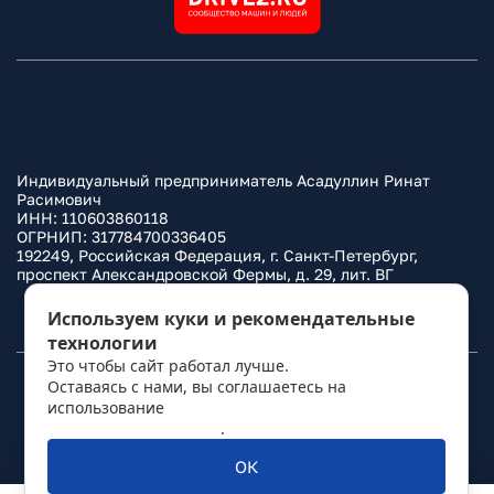
Индивидуальный предприниматель Асадуллин Ринат
Расимович
ИНН: 110603860118
ОГРНИП: 317784700336405
192249, Российская Федерация, г. Санкт-Петербург,
проспект Александровской Фермы, д. 29, лит. ВГ
Политика конфиденциальности
Используем куки и рекомендательные
технологии
Это чтобы сайт работал лучше.
Оставаясь с нами, вы соглашаетесь на
© 2010–
2026
Фаркоп.ру
использование
политикой обработки
персональных данных
.
ОК