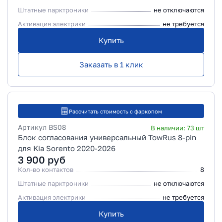
Штатные парктроники
не отключаются
Активация электрики
не требуется
Купить
Заказать в 1 клик
Рассчитать стоимость с фаркопом
Артикул
BS08
В наличии:
73
шт
Блок согласования универсальный TowRus 8-pin
для Kia Sorento 2020-2026
3 900
руб
Кол-во контактов
8
Штатные парктроники
не отключаются
Активация электрики
не требуется
Купить