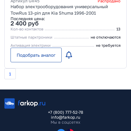
Артикул
GR45
Распродано
Набор электрооборудования универсальный
TowRus 13-pin для Kia Shuma 1996-2001
Последняя цена:
2 400
руб
Кол-во контактов
13
Штатные парктроники
не отключаются
Активация электрики
не требуется
Подобрать аналог
1
+7 (800) 777-52-78
info@farkop.ru
Мы в соцсетях