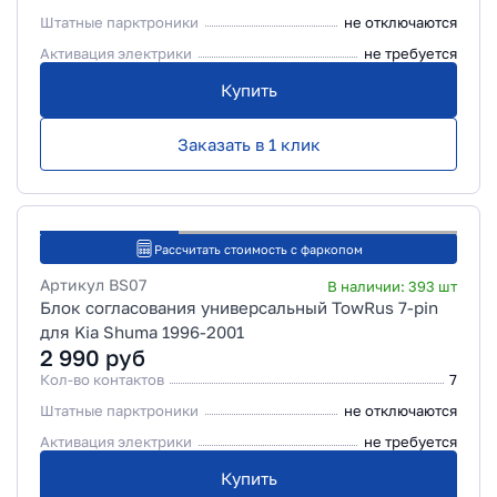
Штатные парктроники
не отключаются
Активация электрики
не требуется
Купить
Заказать в 1 клик
Рассчитать стоимость с фаркопом
Артикул
BS07
В наличии:
393
шт
Блок согласования универсальный TowRus 7-pin
для Kia Shuma 1996-2001
2 990
руб
Кол-во контактов
7
Штатные парктроники
не отключаются
Активация электрики
не требуется
Купить