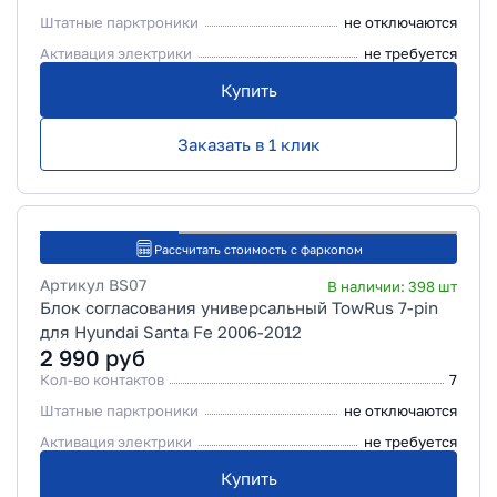
Штатные парктроники
не отключаются
Активация электрики
не требуется
Купить
Заказать в 1 клик
Рассчитать стоимость с фаркопом
Артикул
BS07
В наличии:
398
шт
Блок согласования универсальный TowRus 7-pin
для Hyundai Santa Fe 2006-2012
2 990
руб
Кол-во контактов
7
Штатные парктроники
не отключаются
Активация электрики
не требуется
Купить