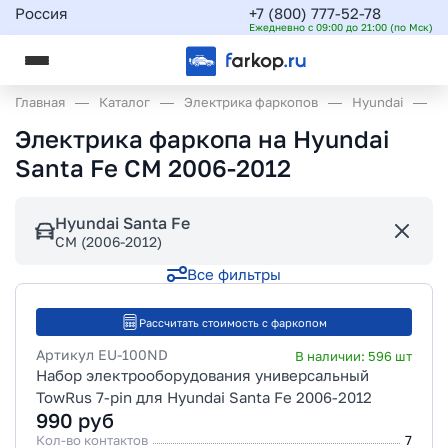
Россия
+7 (800) 777-52-78
Ежедневно с 09:00 до 21:00 (по Мск)
Главная
Каталог
Электрика фаркопов
Hyundai
S
Электрика фаркопа на Hyundai
Santa Fe CM 2006-2012
Hyundai Santa Fe
CM (2006-2012)
Все фильтры
Рассчитать стоимость с фаркопом
Артикул
EU-100ND
В наличии:
596
шт
Набор электрооборудования универсальный
TowRus 7-pin для Hyundai Santa Fe 2006-2012
990
руб
Кол-во контактов
7