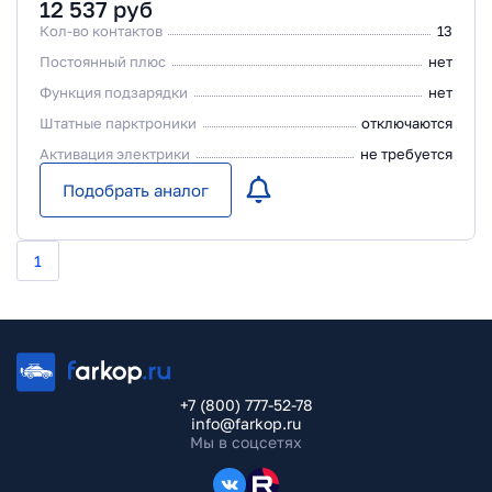
12 537
руб
Кол-во контактов
13
Постоянный плюс
нет
Функция подзарядки
нет
Штатные парктроники
отключаются
Активация электрики
не требуется
Подобрать аналог
1
+7 (800) 777-52-78
info@farkop.ru
Мы в соцсетях