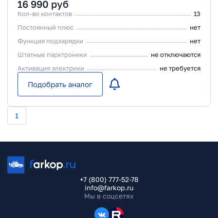
16 990
руб
Кол-во контактов
13
Постоянный плюс
нет
Функция подзарядки
нет
Штатные парктроники
не отключаются
Активация электрики
не требуется
Подобрать аналог
1
+7 (800) 777-52-78
info@farkop.ru
Мы в соцсетях