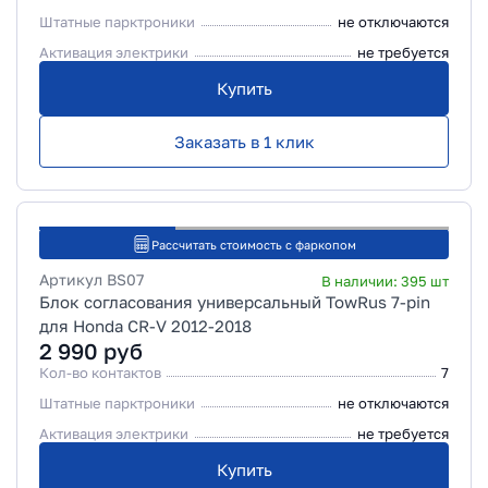
Штатные парктроники
не отключаются
Активация электрики
не требуется
Купить
Заказать в 1 клик
Рассчитать стоимость с фаркопом
Артикул
BS07
В наличии:
395
шт
Блок согласования универсальный TowRus 7-pin
для Honda CR-V 2012-2018
2 990
руб
Кол-во контактов
7
Штатные парктроники
не отключаются
Активация электрики
не требуется
Купить