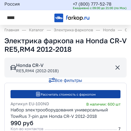
Россия
+7 (800) 777-52-78
Ежедневно с 09:00 до 21:00 (по Мск)
Главная
Каталог
Электрика фаркопов
Honda
CR
Электрика фаркопа на Honda CR-V
RE5,RM4 2012-2018
Honda CR-V
RE5,RM4 (2012-2018)
Все фильтры
Рассчитать стоимость с фаркопом
Артикул
EU-100ND
В наличии:
600
шт
Набор электрооборудования универсальный
TowRus 7-pin для Honda CR-V 2012-2018
990
руб
Кол-во контактов
7