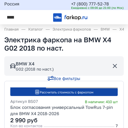
Россия
+7 (800) 777-52-78
Ежедневно с 09:00 до 21:00 (по Мск)
Главная
Каталог
Электрика фаркопов
BMW
X4
Электрика фаркопа на BMW X4
G02 2018 по наст.
BMW X4
G02 (2018 по наст.)
Все фильтры
Рассчитать стоимость с фаркопом
Артикул
BS07
В наличии:
410
шт
Блок согласования универсальный TowRus 7-pin
для BMW X4 2018-2026
2 990
руб
Кол-во контактов
7