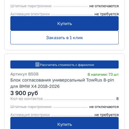
Штатные парктроники
не отключаются
Активация электрики
не требуется
Купить
Заказать в 1 клик
Рассчитать стоимость с фаркопом
Артикул
BS08
В наличии:
73
шт
Блок согласования универсальный TowRus 8-pin
для BMW X4 2018-2026
3 900
руб
Кол-во контактов
8
Штатные парктроники
не отключаются
Активация электрики
не требуется
Купить