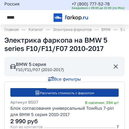
Россия
+7 (800) 777-52-78
Ежедневно с 09:00 до 21:00 (по Мск)
Главная
Каталог
Электрика фаркопов
BMW
5 се
Электрика фаркопа на BMW 5
series F10/F11/F07 2010-2017
BMW 5 серия
F10/F11/F07 (2010-2017)
Все фильтры
Рассчитать стоимость с фаркопом
Артикул
BS07
В наличии:
394
шт
Блок согласования универсальный TowRus 7-pin
для BMW 5 серия 2010-2017
2 990
руб
Кол-во контактов
7