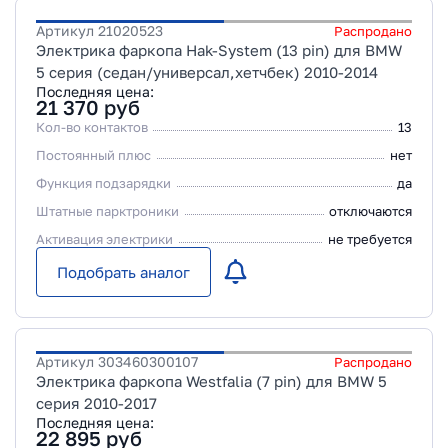
Артикул
21020523
Распродано
Электрика фаркопа Hak-System (13 pin) для BMW
5 серия (седан/универсал,хетчбек) 2010-2014
Последняя цена:
21 370
руб
Кол-во контактов
13
Постоянный плюс
нет
Функция подзарядки
да
Штатные парктроники
отключаются
Активация электрики
не требуется
Подобрать аналог
Артикул
303460300107
Распродано
Электрика фаркопа Westfalia (7 pin) для BMW 5
серия 2010-2017
Последняя цена:
22 895
руб