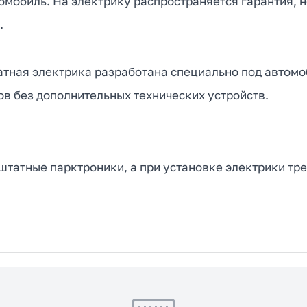
омобиль. На электрику распространяется гарантия, н
.
атная электрика разработана специально под автомоб
в без дополнительных технических устройств.
татные парктроники, а при установке электрики тре