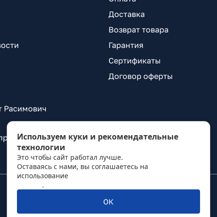
Доставка
Возврат товара
вости
Гарантия
Сертификаты
Договор оферты
т Расимович
Используем куки и рекомендательные
 проспект Александровской Фермы, д. 29, лит. ВГ
технологии
Это чтобы сайт работал лучше.
Оставаясь с нами, вы соглашаетесь на
использование
политикой обработки персональных
данных
.
ОК