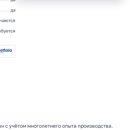
да
чаются
ебуется
ан с учётом многолетнего опыта производства.