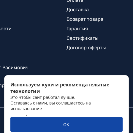
Оплата
Доставка
Возврат товара
вости
Гарантия
Сертификаты
Договор оферты
т Расимович
Используем куки и рекомендательные
 проспект Александровской Фермы, д. 29, лит. ВГ
технологии
Это чтобы сайт работал лучше.
Оставаясь с нами, вы соглашаетесь на
использование
политикой обработки персональных
данных
.
ОК