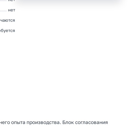
нет
ючаются
ебуется
него опыта производства. Блок согласования