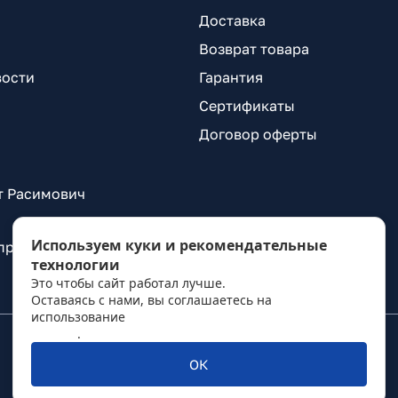
Доставка
Возврат товара
вости
Гарантия
Сертификаты
Договор оферты
т Расимович
Используем куки и рекомендательные
 проспект Александровской Фермы, д. 29, лит. ВГ
технологии
Это чтобы сайт работал лучше.
Оставаясь с нами, вы соглашаетесь на
использование
политикой обработки персональных
данных
.
ОК